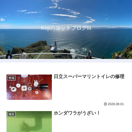
KojiのヨットブログIII
日立スーパーマリントイレの修理
整備
2026.08.01
ホンダワラがうざい！
艤装