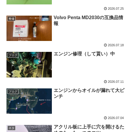
2026.07.25
Volvo Penta MD2030の互換品情
整備
報
2026.07.18
エンジン修理（して貰い）中
ブログ
2026.07.11
エンジンからオイルが漏れて大ピ
ブログ
ンチ
2026.07.04
アクリル板に上手に穴を開けるた
ネタ