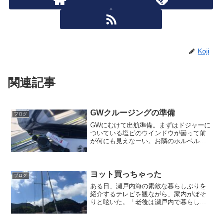
Koji
関連記事
GWクルージングの準備
ブログ
GWにむけて出航準備。まずはドジャーに
ついている塩ビのウインドウが曇って前
が何にも見えなーい。お隣のホルベルグ
ラッシーは、ハードなキャノピーに開閉
式のアクリル窓がついていて、やっぱり
高い船はいいよなーとか僻んでいても仕
方ないので、先日教えて...
ヨット買っちゃった
ブログ
ある日、瀬戸内海の素敵な暮らしぶりを
紹介するテレビを観ながら、家内がぼそ
りと呟いた。「老後は瀬戸内で暮らした
いなあ」。「いいねえ。でも瀬戸内暮ら
しなら船を買わないと。。。」。これ