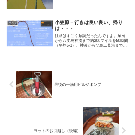
小笠原 – 行きは良い良い、帰り
ブログ
は・・・
往路はすごく順調だったんですよ。須磨
から八丈島神湊まで約300マイルを50時間
（平均6kt）、神湊から父島二見港まで約
400マイルを71時間（平均5.6kt）。これ
は、孀婦岩を見るために時間調整したり
日の出を待ったりしたのも含んでますか
らか...
最後の一滴用ビルジポンプ
ヨットのお引越し（後編）