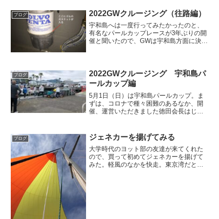
は、ほんのジャブのつもりだった。当然
のこととして、「あんた、老...
2022GWクルージング（往路編）
ブログ
宇和島へは一度行ってみたかったのと、
有名なパールカップレースが3年ぶりの開
催と聞いたので、GWは宇和島方面に決め
た。初日は上関まで。9時前に観音マリー
ナを颯爽と出航したものの、どうもエン
ジンがおかしい。回転が2000回転ぐらい
から上がらない...
2022GWクルージング 宇和島パ
ブログ
ールカップ編
5月1日（日）は宇和島パールカップ。ま
ずは、コロナで種々困難のあるなか、開
催、運営いただきました徳田会長はじめ
宇和島ヨットクラブの皆様に感謝申し上
げます。沢山の外来艇の泊地の手配か
ら、お風呂や食事場所のご案内、さらに
ジェネカーを揚げてみる
ブログ
はゴミの回収までしていた...
大学時代のヨット部の友達が来てくれた
ので、買って初めてジェネカーを揚げて
みた。軽風のなかを快走。東京湾だと狭
いからちょっと忙しいね。このメンバー
だと何の不安もないけれど。16/03/27