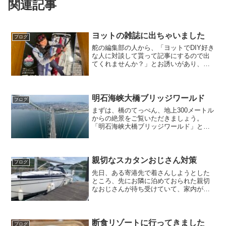
関連記事
ヨットの雑誌に出ちゃいました
ブログ
舵の編集部の人から、「ヨットでDIY好き
な人に対談して貰って記事にするので出
てくれませんか？」とお誘いがあり、
「自分などは誰でもできる整備をできる
範囲でやっているだけだから」と一旦は
ご辞退したのですが、「そういう人の話
を聞きたいのです」なん...
明石海峡大橋ブリッジワールド
ブログ
まずは、橋のてっぺん、地上300メートル
からの絶景をご覧いただきましょう。
「明石海峡大橋ブリッジワールド」とい
う、橋の見学会に誘っていただきまし
た。毎年期間限定の予約制でなかなか取
れないプラチナチケットらしいです。明
石海峡大橋は自宅からも見...
親切なスカタンおじさん対策
ブログ
先日、ある寄港先で着さんしようとした
ところ、先にお隣に泊めておられた親切
なおじさんが待ち受けていて、家内がう
っかりバウラインを先に渡してしまった
ものだから、これを強引に引っ張られて
スターン側が開き、家内が降りられなく
なってしまった。結果的に...
断食リゾートに行ってきました
ブログ