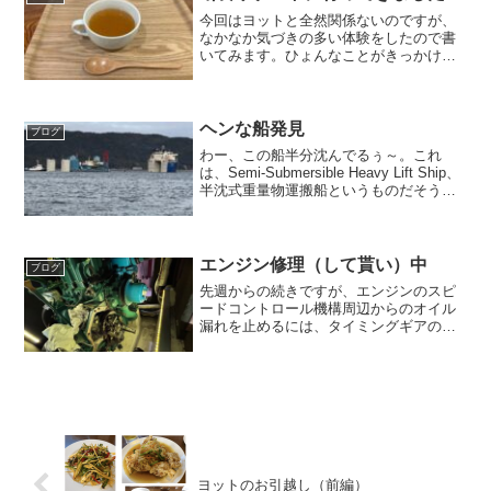
今回はヨットと全然関係ないのですが、
なかなか気づきの多い体験をしたので書
いてみます。ひょんなことがきっかけで
興味が湧いて、「やすらぎの里」という
断食を売りにした宿泊施設に行ってみた
のです。今回は初心者用のお試し的なコ
ースなので、最初の2日間...
ヘンな船発見
ブログ
わー、この船半分沈んでるぅ～。これ
は、Semi-Submersible Heavy Lift Ship、
半沈式重量物運搬船というものだそう
だ。半分沈めた状態で、台船に載せたプ
ラントのモジュールのようなものを積み
込んでいく。金魚すくいみたいな...
エンジン修理（して貰い）中
ブログ
先週からの続きですが、エンジンのスピ
ードコントロール機構周辺からのオイル
漏れを止めるには、タイミングギアのカ
バーを取り外さなければならず、そのた
めには、タイミングベルトとプーリー、
燃料の高圧管、燃料噴射ポンプ、海水ポ
ンプまで全て外さないとい...
ヨットのお引越し（前編）