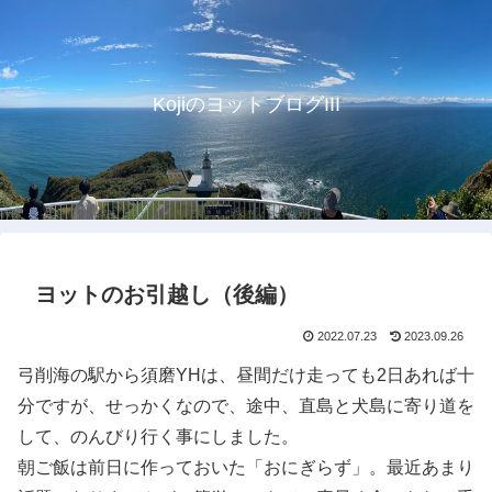
KojiのヨットブログIII
ヨットのお引越し（後編）
2022.07.23
2023.09.26
弓削海の駅から須磨YHは、昼間だけ走っても2日あれば十
分ですが、せっかくなので、途中、直島と犬島に寄り道を
して、のんびり行く事にしました。
朝ご飯は前日に作っておいた「おにぎらず」。最近あまり