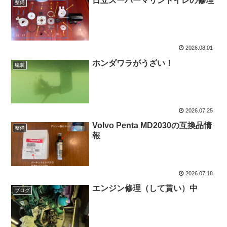
日立スーパーマリントイレの修理
整備
2026.08.01
ホンダワラがうざい！
艤装
2026.07.25
Volvo Penta MD2030の互換品情
整備
報
2026.07.18
エンジン修理（して貰い）中
ブログ