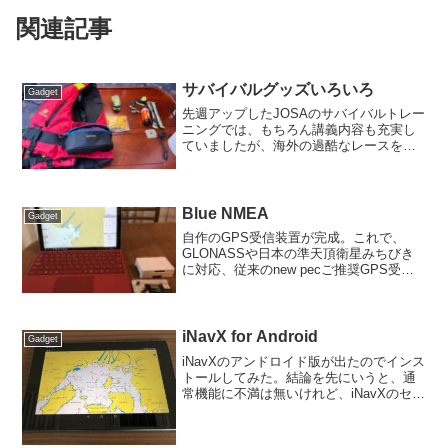
関連記事
サバイバルグッズいろいろ
Gadget
先週アップしたJOSAのサバイバルトレー
ニングでは、もちろん講義内容も充実し
ていましたが、海外の過酷なレースを転
戦してこられた北田代表が実際に使って
おられるグッズを、手に取って見せて貰
うことができたのが、大変参考になりま
した。先ずは、ライジ...
Blue NMEA
Gadget
自作のGPS受信装置が完成。これで、
GLONASSや日本の準天頂衛星みちびき
に対応、従来のnew pecご推奨GPS受信
機と比較して誤差が四分の一に。さら
に、new pecを入れたSurfaceには、
Bluetoothでデータ転送できるので...
iNavX for Android
Gadget
iNavXのアンドロイド版が出たのでインス
トールしてみた。結論を先にいうと、通
常機能に不満は無いけれど、iNavXのセー
ルスポイントの一つである、NMEAデー
タのWiFiからの取り込み機能がアンドロ
イド版では省かれており、現時点では高