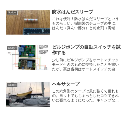
い評価...
防水はんだスリーブ
Gadget
これは便利！防水はんだスリーブという
ものらしい。樹脂製のチューブの中に、
はんだ（真ん中部分）と封止剤（両端の
赤い部分）が入っている。これを繋いだ
電線に被せて、なんと直火で炙る。樹脂
のチューブは、はんだが溶ける温度では
溶けず、はんだだけが先に...
ビルジポンプの自動スイッチを試
Gadget
作する
少し前にビルジポンプをオートマチック
モード付きのものに交換したことを書い
たが、実は当初はオートスイッチの自作
を考えていた。ビルジポンプを自動運転
するには、フロートスイッチで物理的に
スイッチをオンオフする方法と、電気的
ヘキサタープ
Gadget
に水位を検知してリレーで...
この六角形のタープは風に強くて優れも
の。ヨットでもちょっとしたコツできれ
いに張れるようになった。キャンプなら
前後に2本のポールを立てて、それ以外の
頂点から出ているロープは、できるだけ
タープから離れた場所にペグ止めすると
綺麗に張れるのだが、ヨ...