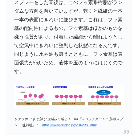
スプレーをした直後は、このフッ素系樹脂がラン
ダムな方向を向いていますが、乾くと繊維の一本
一本の表面にきれいに並びます。これは、フッ素
基の配向性によるもの。フッ素基はほかのものを
嫌う性質があり、付着した繊維から離れようとし
て空気中にきれいに整列した状態になるんです。
同じように水や油も嫌うとともに、フッ素基は表
面張力が低いため、液体を玉のようにはじくので
す。
リケラボ ”すぐ効く”仕組みに迫る！ ３M「スコッチガード™ 防水スプ
レー 速効性」：
https://www.rikelab.jp/post/2988.html