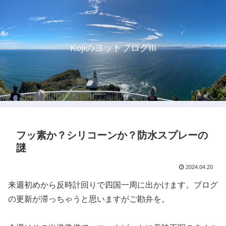
KojiのヨットブログIII
フッ素か？シリコーンか？防水スプレーの
謎
2024.04.20
来週初めから反時計回りで四国一周に出かけます。ブログ
の更新が滞っちゃうと思いますがご勘弁を。