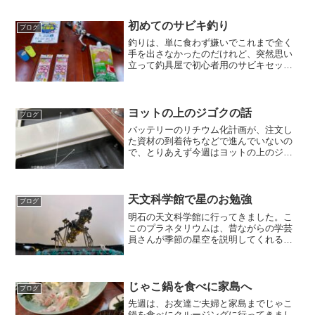
ために取り外してみてびっくり。これ、
コックピット側とはいえ、外壁を丸く切
初めてのサビキ釣り
ブログ
り抜いて、このスピーカー...
釣りは、単に食わず嫌いでこれまで全く
手を出さなかったのだけれど、突然思い
立って釣具屋で初心者用のサビキセット
を買って来た｡エサも入れて4180円也。と
いうのが、いかにも不純な動機に基づく
もので、先週マリーナでご近所が25セン
チ級のアジを2匹...
ヨットの上のジゴクの話
ブログ
バッテリーのリチウム化計画が、注文し
た資材の到着待ちなどで進んでいないの
で、とりあえず今週はヨットの上のジゴ
クの話でもしてみよう。どうもヨット界
隈というよりは建設業の界隈の業界用語
で、ジゴクと呼ばれているものがあっ
て、どこからも全くアクセス...
天文科学館で星のお勉強
ブログ
明石の天文科学館に行ってきました。こ
このプラネタリウムは、昔ながらの学芸
員さんが季節の星空を説明してくれるタ
イプ。それが聞きたかったんです。冬の
星空は、オリオンの三つ星が割合簡単に
見つかるので、「ペプシ」と覚えておけ
ばなんとかなりますが（）...
じゃこ鍋を食べに家島へ
ブログ
先週は、お友達ご夫婦と家島までじゃこ
鍋を食べにクルージングに行ってきまし