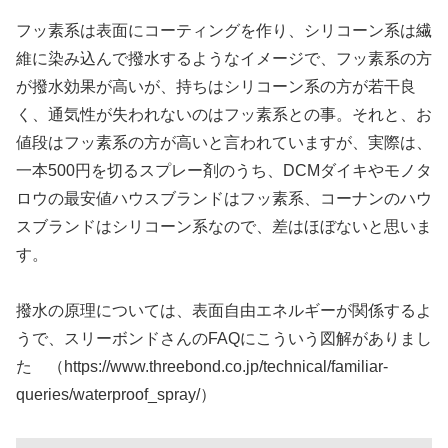
フッ素系は表面にコーティングを作り、シリコーン系は繊
維に染み込んで撥水するようなイメージで、フッ素系の方
が撥水効果が高いが、持ちはシリコーン系の方が若干良
く、通気性が失われないのはフッ素系との事。それと、お
値段はフッ素系の方が高いと言われていますが、実際は、
一本500円を切るスプレー剤のうち、DCMダイキやモノタ
ロウの最安値ハウスブランドはフッ素系、コーナンのハウ
スブランドはシリコーン系なので、差はほぼないと思いま
す。
撥水の原理については、表面自由エネルギーが関係するよ
うで、スリーボンドさんのFAQにこういう図解がありまし
た （https://www.threebond.co.jp/technical/familiar-
queries/waterproof_spray/）