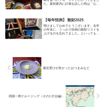
た。最初家内に計画を話した時は「心踊
らないなあ」と食いしん坊にしては不思
議なコメントだったのですが、どうも大
阪人の家内は、じゃこと聞いて、いわゆ
るダシじゃこ（関東では、...
【毎年恒例】 散財2025
ブログ
明けましておめでとうございます。去年
の年末に、うっかり恒例の散財リストを
上げるのを忘れてました。といっても、
2025年の散財は、巨大な460Ah＋230Ah
のリン酸鉄リチウムイオンバッテリーと
そのコントロール機器。以上終わり。と
いう感じで、...
最近受けが良かったおつまみなど
四国一周クルージング（その1 灯台編）