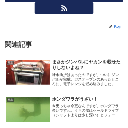
Koji
関連記事
まさかジンバルにヤカンを載せた
艤装
りしないよね？
紆余曲折はあったのですが、ついにジン
バルが完成。ガスオーブンのあったとこ
ろに、電子レンジを嵌め込みました。こ
れでいつでもホカホカのサトウのご飯が
食べられます。幅がぎりぎりなので、放
熱のために側板はアルミ製（2mm厚の
ホンダワラがうざい！
艤装
A5052)にして、放熱...
今更っちゃ今更なんですが、ホンダワラ
多いですね。うちの船はセールドライブ
（シャフトよりは少し深い）とフォール
ディングペラ（回転を止めるとうまく抜
ける事がある）のおかげで、周りの皆さ