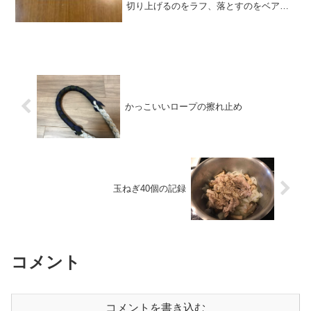
切り上げるのをラフ、落とすのをベアと
いう。あれは、"luffing up" と "bearing
away (off)" で全然合ってるのだけど、風
が時計回りにふれるこ...
かっこいいロープの擦れ止め
玉ねぎ40個の記録
コメント
コメントを書き込む