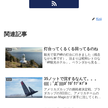
Koji
関連記事
灯台ってくるくる回ってるのね
ネタ
観光で室戸岬の灯台に行きました（残念
ながら車です）。泊まりは昭和レトロな
「岬観光ホテル」。ベランダから見る月
の光。翌朝の日の出。ところで、灯台が
点滅する仕組みなのですが…30年以上も
ヨットに乗っていてこれまでそんなこと
も知らなかったのか？と...
35ノットで沈するなんて。。。
ネタ
((((；ﾟДﾟ))))ｶﾞｸｶﾞｸﾌﾞﾙﾌﾞﾙ
アメリカズカップの挑戦者決定戦、プラ
ダカップの3日目に、アメリカチームの
American Magicがド派手に沈してくれ
た。35ノットで空中高くハイジャンプし
て着水後くるっと回って沈。このシロナ