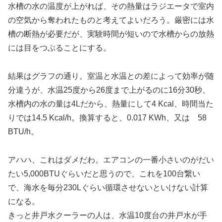
水槽の水の温度が上がれば、その熱量はラジエータで室内
の空気から奪われたものと考えてよいだろう。厳密には水
槽の断熱が必要だが、実験時間が短いので水槽からの放熱
には目をつぶることにする。
結果はグラフの通り。室温と水温との差によって効率が随
分違うが、水温25度から26度まで上がるのに16分30秒、
水槽内の水の量は4Lだから、熱量にして4 Kcal、時間当た
りでは14.5 Kcal/h。換算すると、0.017 KWh、又は 58
BTU/h。
アハハ、これはダメだわ。エアコンの一番小さいのがだい
たい5,000BTUぐらいだと思うので、これを100台繋い
で、海水を毎分230Lぐらい循環させないといけない計算
になる。
きっと井戸水クーラーの人は、水温10度台の井戸水が手