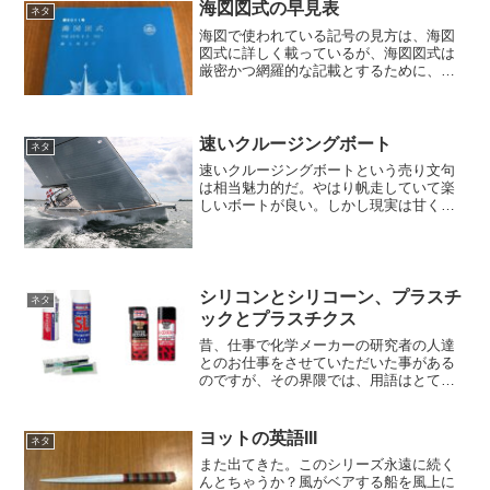
ガスクジラみたいなハイジャンプは、今
海図図式の早見表
ネタ
回だけの特...
海図で使われている記号の見方は、海図
図式に詳しく載っているが、海図図式は
厳密かつ網羅的な記載とするために、ペ
ージ数も多く、一覧には適さない。そこ
で、海底の底質と灯台の灯質に絞って早
見表を作り、チャートテーブルのそばに
貼っておくことにした。海...
速いクルージングボート
ネタ
速いクルージングボートという売り文句
は相当魅力的だ。やはり帆走していて楽
しいボートが良い。しかし現実は甘くな
く、速いということは軽いということ。
軽いということは、積める装備に限界が
あるということになる。どうしても欲し
い装備がある。まず冷蔵庫...
シリコンとシリコーン、プラスチ
ネタ
ックとプラスチクス
昔、仕事で化学メーカーの研究者の人達
とのお仕事をさせていただいた事がある
のですが、その界隈では、用語はとても
厳密に使い分けられていました。シリコ
ン（Silicon）は単に元素の名称でケイ素
（Si)の事です。シリコーンスプレーに入
ヨットの英語III
ネタ
っているのは...
また出てきた。このシリーズ永遠に続く
んとちゃうか？風がベアする船を風上に