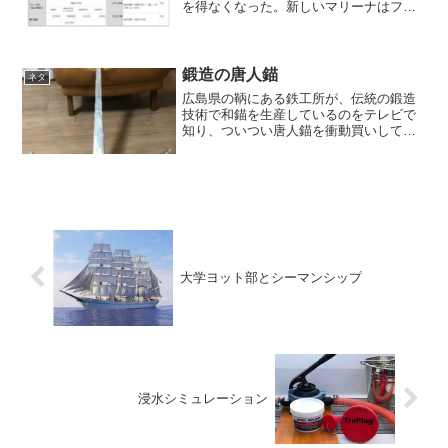
を得なくなった。新しいマリーナはフリ
ート保険を生成していなかったので、ど
こか入れてくれるフリートはないかと探
し回ったところ、加入条件のゆるいオー
プンなフリートが複数あっ...
鍛造の唐人錨
ネタ
広島県の鞆にある鉄工所が、伝統の鍛造
技術で和錨を生産しているのをテレビで
知り、ついつい唐人錨を衝動買いしてし
まった。製作はこんな様子。（NHK 小
さな旅「潮待ちの港 時を刻んで ～広島県
鞆の浦～」から）うちのは唐人錨で写真
の4つ爪錨とは違...
大学ヨット部とシーマンシップ
浸水シミュレーション