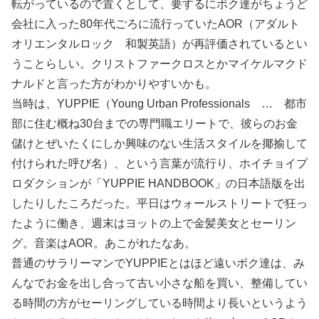
転がっているので置くとして、要するにボク達がちょうど
会社に入った80年代ごろに流行っていたAOR（アダルト
オリエンタルロック 和製英語）が再評価されているとい
うことらしい。クリストファークロスとかマイケルマクド
ナルドと言った方がわかりやすいかも。
当時は、YUPPIE（Young Urban Professionals … 都市
部に住む概ね30台までの専門職エリートで、彼らのお金
儲けとぜいたくにしか興味のない生活スタイルを揶揄して
付けられた呼び名）、という言葉が流行り、ホイチョイプ
ロダクションが「YUPPIE HANDBOOK」の日本語版を出
したりしたころだった。平日はウォールストリートで狂っ
たように働き、週末はヨットの上で金髪美女とセーリン
グ。音楽はAOR。あこがれたなあ。
普通のサラリーマンでYUPPIEとはほど遠いボク達は、み
んなでお金を出し合って古い小さな船を買い、整備してい
る時間の方がセーリングしている時間より長いというよう