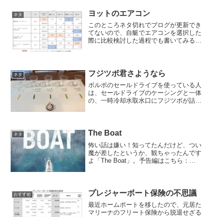
という常識を打ち破り、今やスルハルの
部材とし...
ヨットのエアコン
ネタ
このところネタ切れでブログが更新でき
てないので、自艇でエアコンを選択した
際に比較検討した過程でも書いてみる。
【どの種類のエアコンにするか】ヨット
用には、海水を使って熱交換をする、水
冷式でコンパクト且つ軽量なマリンエア
コンが一般的だが、いかん...
フジツボ君さようなら
ネタ
ボルボのセールドライブを使っている人
は、セールドライブのケーシングと一体
の、一時冷却水取水口にフジツボが詰ま
って苦労したことがあると思う。従来の
対策としては、こまめに陸揚げして長い
ドライバーなどを突っ込んでガリガリや
るのと、あとはスプレーの...
The Boat
ネタ
怖い話は嫌い！知ってたんだけど、つい
魔が差したというか、観ちゃったんです
よ「The Boat」。予告編はこちら：
Primeはこちら：おかげで、昨日船のトイ
レに入った途端、後ろでバタン！と音が
してドアが閉まった時には、もう心臓が
止まりそうに...
プレジャーボート保険の不思議
おすすめ
最近ホームポートを移したので、元居た
マリーナのフリート保険から脱退せざる