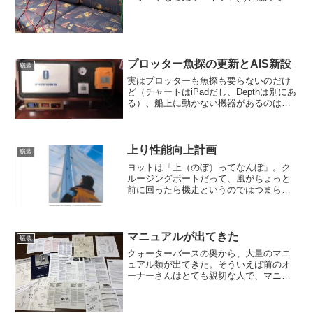
た。 主索の長さを調整するのに使ってい
るのは、ディンギーでトラピーズの長さ
を調整するのに使うブロック付きクラム
クリート。そこまで...
プロッター魚探の更新とAIS新設
艤装
実はプロッターも魚探も要らないのだけ
ど（チャートはiPadだし、Depthは別にあ
る）、船上に動かない機器があるのは風
水が悪いのと、これを機会にAISを取り付
けたかったので、交換することにした。
元のプロッターはこんな感じで、画面は
小さいのに...
上り性能向上計画
艤装
ヨットは「上（のぼ）ってなんぼ」。ク
ルージングボートだって、風がちょっと
前に回ったら機走というのではつまらな
い。だから今年のテーマはいかに上り性
能を向上させるかに置いてみる。一番簡
単な筈だけど実行するのが一番難しいの
は、いかに船を軽く保つか...
マニュアルが出てきた
艤装
クォーターバースの奥から、大量のマニ
ュアル類が出てきた。そういえば前のオ
ーナーさんはとても親切な人で、マニュ
アルのうち、こっちは航海計器などの使
用法、こっちは主に機器の取付マニュア
ルと分けて引き継いでくれたのだった。