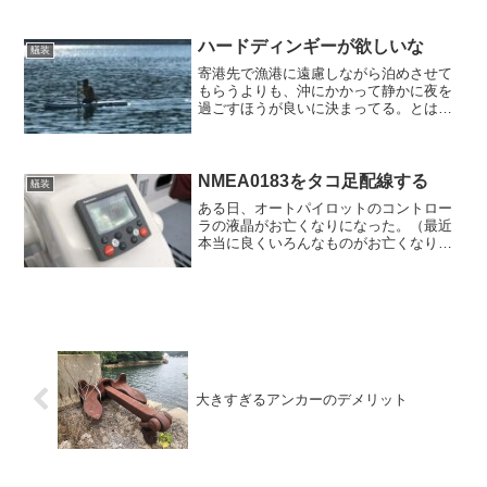
前者はざっと目を通したが...
ハードディンギーが欲しいな
艤装
寄港先で漁港に遠慮しながら泊めさせて
もらうよりも、沖にかかって静かに夜を
過ごすほうが良いに決まってる。とはい
え、おいしいものも食べたいし、お風呂
や買い出しもしたいので、沖がかりした
船から上陸する手段が必要。ハードディ
ンギーがあるといいなあ。...
NMEA0183をタコ足配線する
艤装
ある日、オートパイロットのコントロー
ラの液晶がお亡くなりになった。（最近
本当に良くいろんなものがお亡くなりに
なる）別に、この液晶は無くても操船に
不都合はないが、このまま放っておくの
はちょっとね。ヨット乗りって見栄っ張
りだから、壊れたものをそ...
大きすぎるアンカーのデメリット