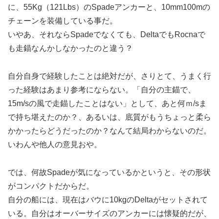
に、55Kg（121Lbs）のSpadeアンカーと、10mm100mの
チェーンを装備している事だ。
いやあ、それならSpadeでなくても、DeltaでもRocnaで
も走錨なんかしなかったのと違う？
自分自身で経験したことは絶対だが、さりとて、うまく行
った経験はあまり参考にならない。「自分の主錨で、
15m/sの風で走錨したことはない」として、あと何ｍ/sま
で持ち堪えたのか？、あるいは、底質がもうちょっと柔ら
かかったらどうだったのか？なんて結局わからないのだ。
いわんや他人の意見おや。
では、何故Spadeが気になっているかというと、その形状
がコンパクトだからだ。
自分の船には、現在はバウに10kgのDeltaがセットされて
いる。自分はオーバーサイズのアンカーには懐疑的だが、