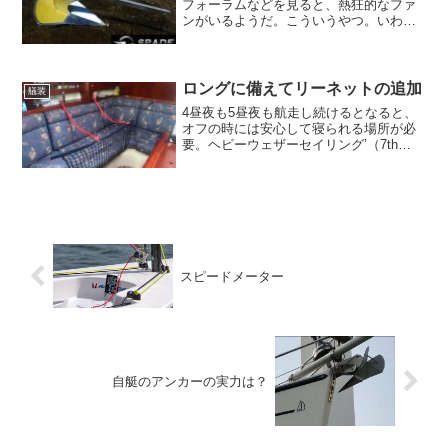
フォーラムなどを見ると、熱狂的なファ
ンがいるようだ。こういうやつ。いわゆ
る新世代型のアンカーだが、Rocnaや
Mantus M1のようなロールバーはなく、V
字型の底の形状と、湾曲した立ち上がり
の大きい...
ロングに備えてリーネットの追加
艤装
4昼夜も5昼夜も航走し続けるとなると、
オフの時には安心して寝られる場所が必
要。ヘビーウェザーセイリング’（7th
edition）の第6章 Preparations for heavy
weather（荒天準備）の一節には以下のよ
うな記述も...
スピードメーター
自艇のアンカーの実力は？