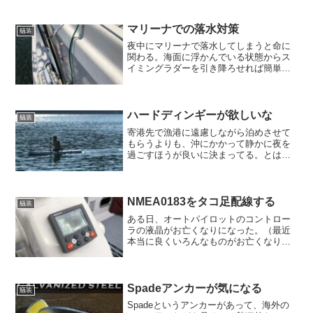
が増えている。とてもありがたい事で、
これからも是非この流れを維持していた
だきたいものだが、実は利用者側として
マリーナでの落水対策
艤装
は一つだけ残念なところが...
夜中にマリーナで落水してしまうと命に
関わる。海面に浮かんでいる状態からス
イミングラダーを引き降ろせれば簡単に
よじ登れるのだが、逆に航走中はラダー
が容易に降りてしまうと困る。そこでち
ょっとした機構を考えた。ラダーをスナ
ップシャックルでライフラ...
ハードディンギーが欲しいな
艤装
寄港先で漁港に遠慮しながら泊めさせて
もらうよりも、沖にかかって静かに夜を
過ごすほうが良いに決まってる。とはい
え、おいしいものも食べたいし、お風呂
や買い出しもしたいので、沖がかりした
船から上陸する手段が必要。ハードディ
ンギーがあるといいなあ。...
NMEA0183をタコ足配線する
艤装
ある日、オートパイロットのコントロー
ラの液晶がお亡くなりになった。（最近
本当に良くいろんなものがお亡くなりに
なる）別に、この液晶は無くても操船に
不都合はないが、このまま放っておくの
はちょっとね。ヨット乗りって見栄っ張
りだから、壊れたものをそ...
Spadeアンカーが気になる
艤装
Spadeというアンカーがあって、海外の