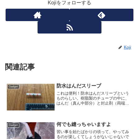
Kojiをフォローする
Koji
関連記事
防水はんだスリーブ
Gadget
これは便利！防水はんだスリーブという
ものらしい。樹脂製のチューブの中に、
はんだ（真ん中部分）と封止剤（両端の
赤い部分）が入っている。これを繋いだ
電線に被せて、なんと直火で炙る。樹脂
のチューブは、はんだが溶ける温度では
溶けず、はんだだけが先に...
何でも縫っちゃいますよ
Gadget
習い事を始たばかりの頃って、やってみ
るのが楽しくてしょうがないじゃないで