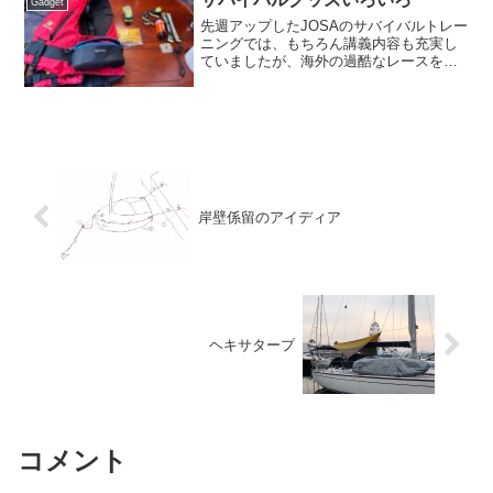
Gadget
先週アップしたJOSAのサバイバルトレー
ニングでは、もちろん講義内容も充実し
ていましたが、海外の過酷なレースを転
戦してこられた北田代表が実際に使って
おられるグッズを、手に取って見せて貰
うことができたのが、大変参考になりま
した。先ずは、ライジ...
岸壁係留のアイディア
ヘキサタープ
コメント