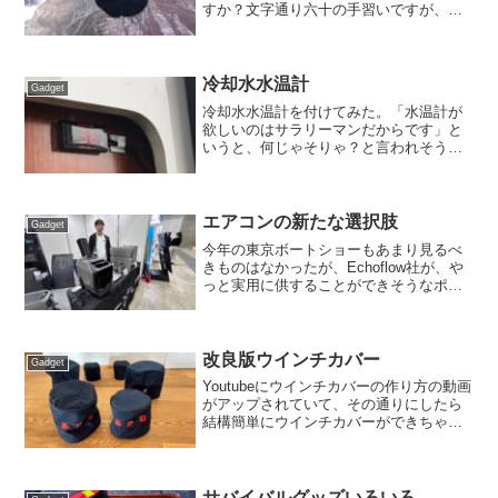
すか？文字通り六十の手習いですが、ミ
シンの使い方を教えて貰ったら、何でも
縫うのが楽しくて、先日はウインチカバ
ーを6個も作ってしまった訳ですが、さて
今日のこれは何でしょう...
冷却水水温計
Gadget
冷却水水温計を付けてみた。「水温計が
欲しいのはサラリーマンだからです」と
いうと、何じゃそりゃ？と言われそうだ
が、年に何回かは、月曜日の会議
が。。。なんて言いながら、ヨット乗り
としてはあるまじき行為、エンジンでま
っすぐ風上に走るというのをやっ...
エアコンの新たな選択肢
Gadget
今年の東京ボートショーもあまり見るべ
きものはなかったが、Echoflow社が、や
っと実用に供することができそうなポー
タブルエアコンを出展しているのが目を
ひいた。エアコンについては、以前にも
書いたことがあるが、これを書いた当時
の選択肢は、高価...
改良版ウインチカバー
Gadget
Youtubeにウインチカバーの作り方の動画
がアップされていて、その通りにしたら
結構簡単にウインチカバーができちゃっ
たのだけど（ウインチカバーを縫ってみ
る.html）、プライマリーウインチには、
通常ジブシートが巻かれてクリートされ
ているので...
サバイバルグッズいろいろ