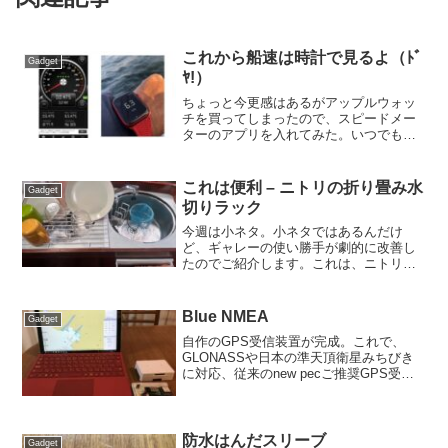
これから船速は時計で見るよ（ﾄﾞ
Gadget
ﾔ!）
ちょっと今更感はあるがアップルウォッ
チを買ってしまったので、スピードメー
ターのアプリを入れてみた。いつでも時
計でヒョイとSOG（対地速度）を確認で
きるなら便利そう。アプリはストアで検
索すれば無数に出てくるが、アップルウ
これは便利 – ニトリの折り畳み水
Gadget
ォッチ（以下AW)に対...
切りラック
今週は小ネタ。小ネタではあるんだけ
ど、ギャレーの使い勝手が劇的に改善し
たのでご紹介します。これは、ニトリで
売っていた「折りたたみ水切りラック」
という便利商品。うちのギャレーは、ご
く一般的なL字型で、丸いシンクが2つあ
Blue NMEA
Gadget
るタイプ（この写真はカタ...
自作のGPS受信装置が完成。これで、
GLONASSや日本の準天頂衛星みちびき
に対応、従来のnew pecご推奨GPS受信
機と比較して誤差が四分の一に。さら
に、new pecを入れたSurfaceには、
Bluetoothでデータ転送できるので...
防水はんだスリーブ
Gadget