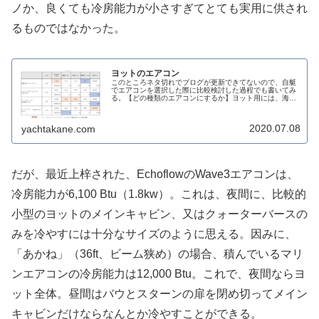
ノか、良くても冷房能力が小さすぎてとても実用に供され
るものではなかった。
ヨットのエアコン
このところネタ切れでブログが更新できてないので、自艇
でエアコンを選択した際に比較検討した過程でも書いてみ
る。【どの種類のエアコンにするか】ヨット用には、海水
を使って熱交換をする、水冷式でコンパクト且つ軽量なマ
リンエアコンが一般的だが、いかん...
2020.07.08
yachtakane.com
だが、最近上梓された、EchoflowのWave3エアコンは、
冷房能力が6,100 Btu（1.8kw）。これは、夜間に、比較的
小型のヨットのメインキャビン、又はクォーターバースの
みを冷やすには十分なサイズのように思える。因みに、
「あかね」（36ft、ビーム狭め）の場合、積んでいるマリ
ンエアコンの冷房能力は12,000 Btu。これで、夜間ならヨ
ット全体。昼間はバウとスターンの扉を閉め切ってメイン
キャビンだけならなんとか冷やすことができる。