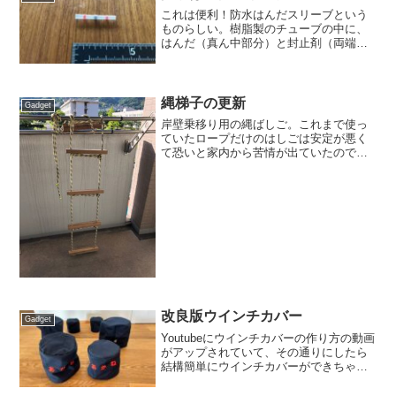
これは便利！防水はんだスリーブという
ものらしい。樹脂製のチューブの中に、
はんだ（真ん中部分）と封止剤（両端の
赤い部分）が入っている。これを繋いだ
電線に被せて、なんと直火で炙る。樹脂
のチューブは、はんだが溶ける温度では
溶けず、はんだだけが先に...
縄梯子の更新
Gadget
岸壁乗移り用の縄ばしご。これまで使っ
ていたロープだけのはしごは安定が悪く
て恐いと家内から苦情が出ていたので、
木のステップを入れて作り直してみた。
端材だがこれでもチークなので、妙に高
級感が。。2018/05/23
改良版ウインチカバー
Gadget
Youtubeにウインチカバーの作り方の動画
がアップされていて、その通りにしたら
結構簡単にウインチカバーができちゃっ
たのだけど（ウインチカバーを縫ってみ
る.html）、プライマリーウインチには、