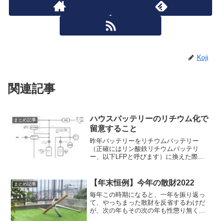
Koji
関連記事
ハウスバッテリーのリチウム化で
まとめ記事
留意すること
昨年バッテリーをリチウムバッテリー
（正確にはリン酸鉄リチウムバッテリ
ー、以下LFPと呼びます）に換えた際、
事前にネットなどを調べて、よくよく準
備したつもりだったのだけど、実際に取
り掛かってから右往左往しているうち
【年末恒例】今年の散財2022
まとめ記事
に、機器の構成がどんどん複雑...
毎年この時期になると、一年を振り返っ
て、やっちまった散財を反省するわけだ
が、次の年もその次の年も性懲り無く散
財を繰り返していることに一種の潔さが