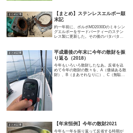
感じられる（自分で言うな！）では早
速、1) 唐人アンカー年明け早々に、NHK
で鞆の浦の鉄工所が昔...
【まとめ】ステンレスエルボー顛
まとめ記事
末記
約一年前に、ボルボMD2030Dのミキシン
グエルボーをサードパーティーのステン
レス製に更新した。その後のバタバタの
様子は、都度時系列的にブログにアップ
してきたが、記事がばらばらで読み難い
ので、このへんで顛末記として一本にま
平成最後の年末に今年の散財を振
まとめ記事
とめておくことにし...
り返る（2018）
今年もいろいろ散財したなあ。反省を込
めて今年の散財の数々を、A（価値ある散
財）、B（まあそれなりに）、C（無駄遣
いのガラクタ）に分類してみる。まず
は、オートパイロットのリモコン
Raymarine S100 45,000円、これは取り
付けてみ...
【年末恒例】今年の散財2021
まとめ記事
今年も一年を振り返って反省する時期が