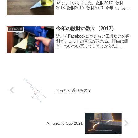
やってまいりました。散財2017: 散財
2018: 散財2019: 散財2020: 今年は、あま
り散財していないつもりだったのです
が... 結構ありますな。1) スペードア
ンカー金額的にはこれが今年一番の...
今年の散財の数々（2017）
まとめ記事
近ごろFacebookにやたらと工具などの便
利ガジェットの宣伝が現れる。理由は簡
単、ついつい買ってしまうからだ。
Facebookはユーザーのタイムラインに広
告を載せる権利をRTB (Real Time
Bidding)というコンピューター同...
どっちが避けるの？
America’s Cup 2021