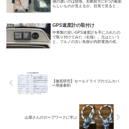
側の濃いのは陸地、右舷前方に6つの船影
らしいものが見えるが、目視で見るとこ
んな感じ。一つ、二つ、三つ…ちゃんと
六つありました。結構優秀やなこれ。レ
ーダー情報がプロッターに重畳表示され
ないのが残念（仕様です...
GPS速度計の取付け
艤装
中華製の安いGPS速度計を手に入れたの
で取り付けてみた（右端）。元はという
と、フルノの古い魚探が内部電池の劣化
で起動しなくなったこと。これって、む
かし某家電メーカーが10年経ったら壊れ
るタイマーを仕込んでいると揶揄されて
いたが、本当に仕込ま...
【徹底研究】セールドライブのゴムカバ
ー用接着剤
山屋さんのロープワークに学ぶ