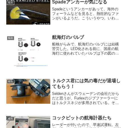
なかそうもいかないようで。。。まず、
Spadeアンカーが気になる
艤装
最初にこれまで使った...
Spadeというアンカーがあって、海外の
フォーラムなどを見ると、熱狂的なファ
ンがいるようだ。こういうやつ。いわゆ
る新世代型のアンカーだが、Rocnaや
Mantus M1のようなロールバーはなく、V
字型の底の形状と、湾曲した立ち上がり
の大きい...
航海灯のバルブ
艤装
船検がらみで、航海灯のバルブには結構
苦労した。LED化される前に、国産の航
海灯に使われていたバルブは下の図の
BA15Dで、固定用のピンが180度開いて
同じ高さにあることと、電極がお尻に2つ
ついていて、これが+と-になっているの
が特徴。ボディ...
トルクス君には気の毒だが退場し
艤装
てもらう！
Seldenさんがスウェーデンの会社だから
だと思うが、Furlexのジブファーラーに
はトルクスネジが多用されている。それ
も、気が付いたのはごく最近で、それま
でお恥ずかしながら、知らずにヘックス
レンチを突っ込んで回していた（これが
コックピットの航海計器たち
艤装
ちゃんと回る...
レーダーが付いたので、早速試運転。左