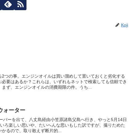
Koji
る2つの事。エンジンオイルは買い溜めして置いておくと劣化する
ぶ必要はあるか？これらは、いずれもネットで検索しても信頼でき
まず、エンジンオイルの消費期限の件。うち...
ブルーウォーター
トハーバーを出て、八丈島経由小笠原諸島父島へ行き、やっと5月14日
いろいろ楽しい思いや、たいへんな思いもした訳ですが、撮りためた
かるので、取り敢えず断片的...