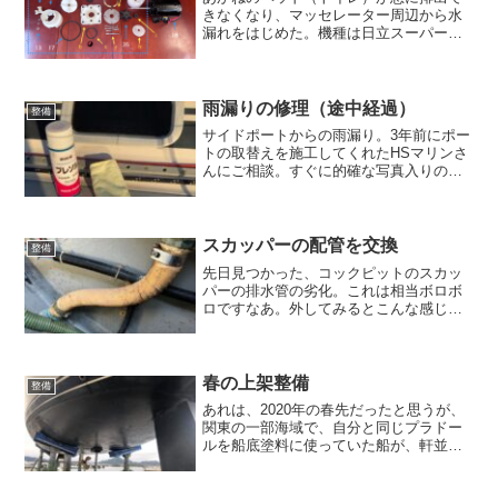
きなくなり、マッセレーター周辺から水
漏れをはじめた。機種は日立スーパーマ
リントイレ。６年前にそれまで使ってい
たJabscoのマリントイレが突然動かなく
なり、元のと同じものに取り替えるのは
癪だったので、ちょ...
雨漏りの修理（途中経過）
整備
サイドポートからの雨漏り。3年前にポー
トの取替えを施工してくれたHSマリンさ
んにご相談。すぐに的確な写真入りのイ
ンストラクションを頂いた。最終的に
は、コーキングの打ち直しが必要になる
かもしれないが、当面はフレームの外側
からコーキングをし直し...
スカッパーの配管を交換
整備
先日見つかった、コックピットのスカッ
パーの排水管の劣化。これは相当ボロボ
ロですなあ。外してみるとこんな感じ
で、すでに割れているところもある。こ
のままだと、雨が降るたびに全部ビルジ
になってしまいそう。配管には、Vetusの
サニタリーホース（ゴ...
春の上架整備
整備
あれは、2020年の春先だったと思うが、
関東の一部海域で、自分と同じプラドー
ルを船底塗料に使っていた船が、軒並み
フジツボで酷い事になり、ところがどう
いう訳かペラクリンを塗ったプロペラに