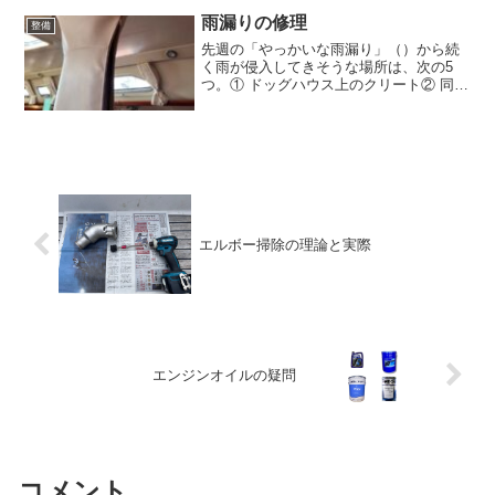
だけは全くフジツボが付いていないとい
うことがあった。これ...
雨漏りの修理
整備
先週の「やっかいな雨漏り」（）から続
く雨が侵入してきそうな場所は、次の5
つ。① ドッグハウス上のクリート② 同、
ハンドレールの取り付けねじ③ デッキオ
ーガナイザー④ スカイライトハッチの縁
⑤ マストのデッキ貫通部分まずは、もし
漏れていたら一...
エルボー掃除の理論と実際
エンジンオイルの疑問
コメント