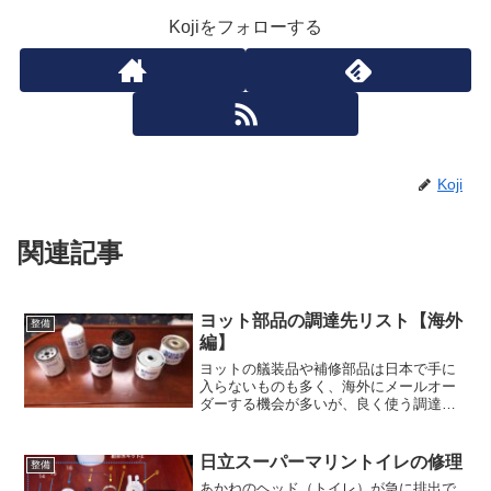
Kojiをフォローする
Koji
関連記事
ヨット部品の調達先リスト【海外
整備
編】
ヨットの艤装品や補修部品は日本で手に
入らないものも多く、海外にメールオー
ダーする機会が多いが、良く使う調達先
を、自分の心覚えを兼ねてリストにして
みました。ボルボのエンジンの消耗品店
名： Parts4Engines( エンジンの消耗
日立スーパーマリントイレの修理
整備
品が安い。...
あかねのヘッド（トイレ）が急に排出で