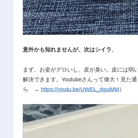
意外かも知れませんが、次はシイラ
。
まず、お姿がグロいし、皮が臭い。皮には弱
解決できます。Youtubeさんって偉大！見
ら →
https://youtu.be/UWEL_dguiMM
）