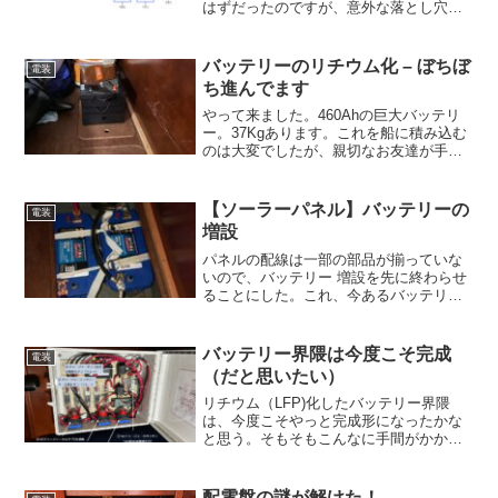
はずだったのですが、意外な落とし穴
が…陸電を切って、エアコンが無事稼働
することを確認できたので、今度は陸電
を繋いでACチャージャからの充電を開始
バッテリーのリチウム化 – ぼちぼ
電装
したところ、不思議な現...
ち進んでます
やって来ました。460Ahの巨大バッテリ
ー。37Kgあります。これを船に積み込む
のは大変でしたが、親切なお友達が手伝
ってくれたので無事完了。最終的な設置
場所はこの下なので、ここまで来ればあ
とは一人でなんとかなるでしょう。据え
【ソーラーパネル】バッテリーの
電装
付ける前に配線の...
増設
パネルの配線は一部の部品が揃っていな
いので、バッテリー 増設を先に終わらせ
ることにした。これ、今あるバッテリー
の隣に同じバッテリーを置いただけなん
だけど、これが結構大変だった。床にブ
ルーの板が見えるが、ここは元々は床板
バッテリー界隈は今度こそ完成
電装
を貼ってない船底だった...
（だと思いたい）
リチウム（LFP)化したバッテリー界隈
は、今度こそやっと完成形になったかな
と思う。そもそもこんなに手間がかかっ
たのは、LFPの場合、陸電からACチャー
ジャーを繋ぎっぱなしにして満充電を維
持すると劣化が早まる事を知ったのと、
配電盤の謎が解けた！