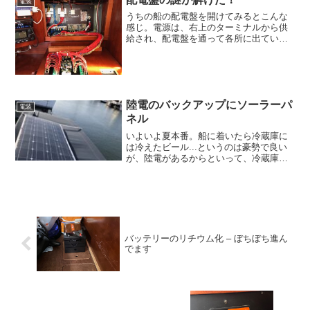
電装
ACチャージャーが...
うちの船の配電盤を開けてみるとこんな
感じ。電源は、右上のターミナルから供
給され、配電盤を通って各所に出てい
く。さすがにドイツの船だけあって、几
帳面にすっきりまとめられている。しか
し、赤一色のケーブルが全部束ねて配線
されているので、どの線がど...
陸電のバックアップにソーラーパ
電装
ネル
いよいよ夏本番。船に着いたら冷蔵庫に
は冷えたビール...というのは豪勢で良い
が、陸電があるからといって、冷蔵庫の
つけっぱなしにはリスクもあるようだ。
リスクは大きく２つ。一つ目は、バッテ
リーの過充電。陸電からの充電には調整
充電器を使うが、一部...
バッテリーのリチウム化 – ぼちぼち進ん
でます